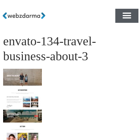
envato-134-travel-
PŘEHLED ŠABLON ZDA
E-SHOP RYCHLE A ZDA
business-about-3