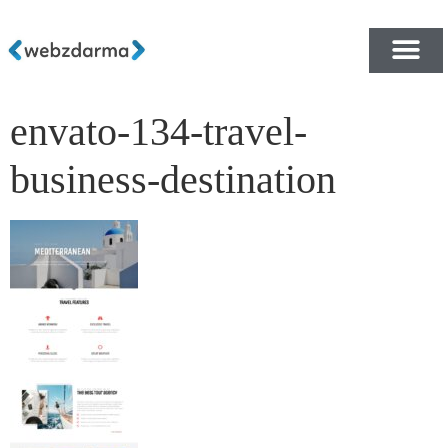
envato-134-travel-
PŘEHLED ŠABLON ZDA
E-SHOP RYCHLE A ZDA
business-destination