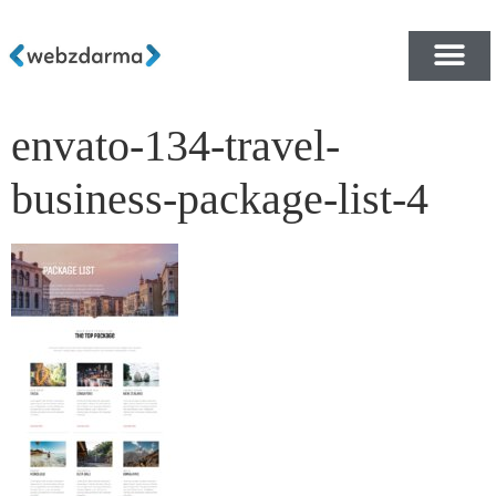
envato-134-travel-
PŘEHLED ŠABLON ZDA
E-SHOP RYCHLE A ZDA
business-package-list-4