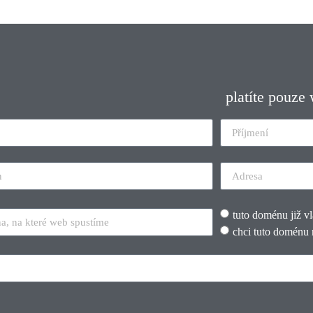
platíte pouze
tuto doménu již v
chci tuto doménu 