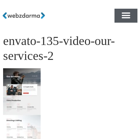
envato-135-video-our-
PŘEHLED ŠABLON ZDA
E-SHOP RYCHLE A ZDA
services-2