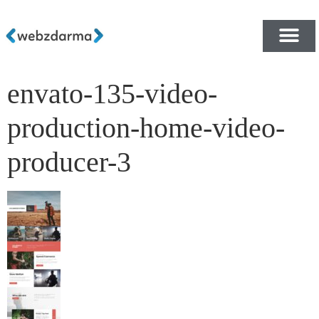
envato-135-video-
PŘEHLED ŠABLON ZDA
E-SHOP RYCHLE A ZDA
production-home-video-
producer-3