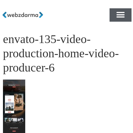
envato-135-video-
PŘEHLED ŠABLON ZDA
E-SHOP RYCHLE A ZDA
production-home-video-
producer-6