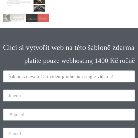
Chci si vytvořit web na této šabloně zdarma
platíte pouze webhosting 1400 Kč ročně