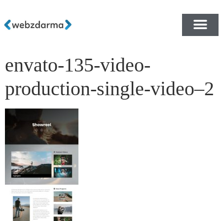
envato-135-video-
PŘEHLED ŠABLON ZDA
E-SHOP RYCHLE A ZDA
production-single-video–2