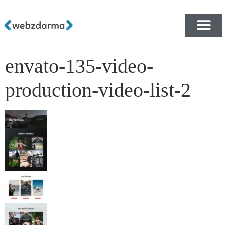
envato-135-video-
PŘEHLED ŠABLON ZDA
E-SHOP RYCHLE A ZDA
production-video-list-2