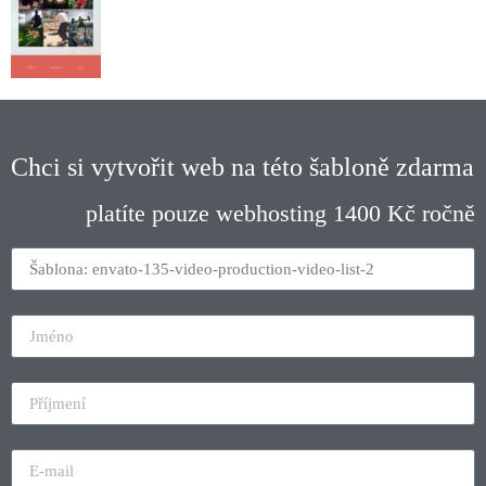
Chci si vytvořit web na této šabloně zdarma
platíte pouze webhosting 1400 Kč ročně