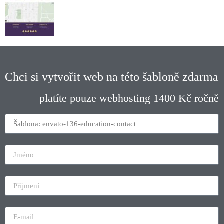
Chci si vytvořit web na této šabloně zdarma
platíte pouze webhosting 1400 Kč ročně