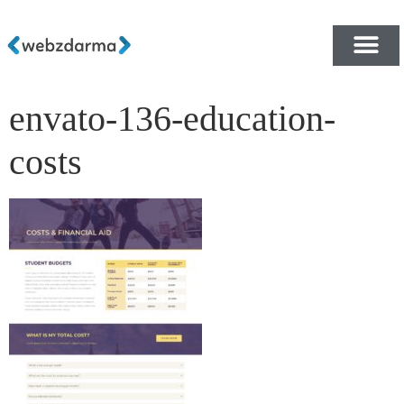
envato-136-education-
PŘEHLED ŠABLON ZDA
E-SHOP RYCHLE A ZDA
costs