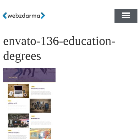
envato-136-education-
PŘEHLED ŠABLON ZDA
E-SHOP RYCHLE A ZDA
degrees