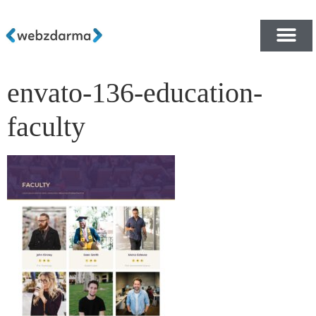
envato-136-education-
PŘEHLED ŠABLON ZDA
E-SHOP RYCHLE A ZDA
faculty