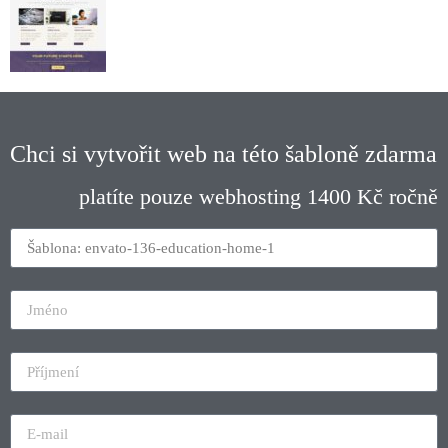
Chci si vytvořit web na této šabloně zdarma
platíte pouze webhosting 1400 Kč ročně