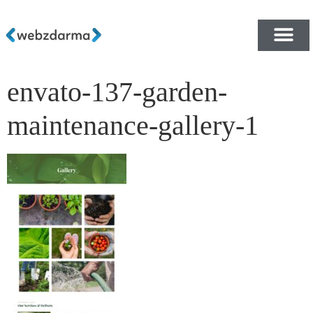
envato-137-garden-
PŘEHLED ŠABLON ZDA
E-SHOP RYCHLE A ZDA
maintenance-gallery-1