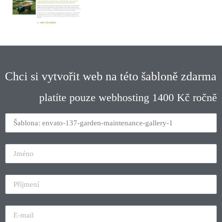
Chci si vytvořit web na této šabloně zdarma
platíte pouze webhosting 1400 Kč ročně