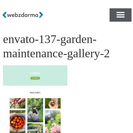
envato-137-garden-
PŘEHLED ŠABLON ZDA
E-SHOP RYCHLE A ZDA
maintenance-gallery-2