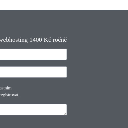
 webhosting 1400 Kč ročně
lastním
registrovat