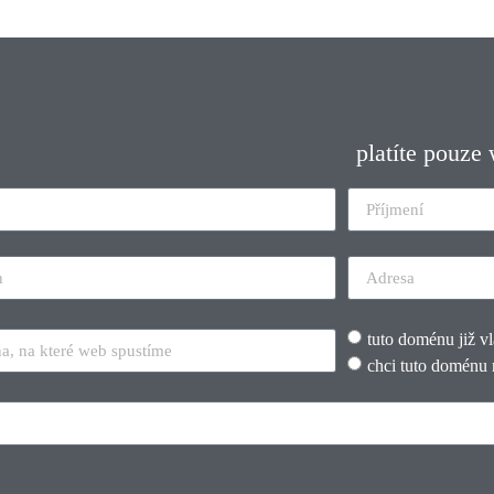
platíte pouze
tuto doménu již v
chci tuto doménu 