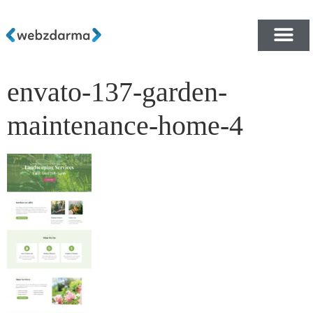
envato-137-garden-
PŘEHLED ŠABLON ZDA
E-SHOP RYCHLE A ZDA
maintenance-home-4