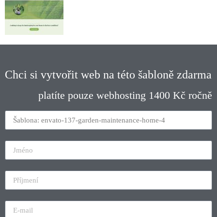
Chci si vytvořit web na této šabloně zdarma
platíte pouze webhosting 1400 Kč ročně