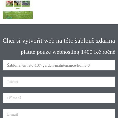
Chci si vytvořit web na této šabloně zdarma
platíte pouze webhosting 1400 Kč ročně