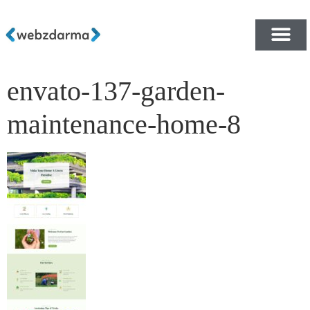
envato-137-garden-
PŘEHLED ŠABLON ZDA
E-SHOP RYCHLE A ZDA
maintenance-home-8