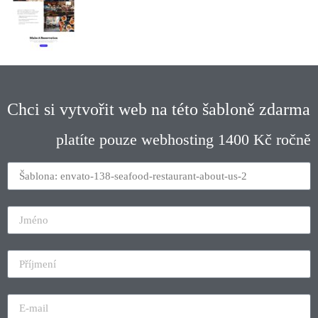
Chci si vytvořit web na této šabloně zdarma
platíte pouze webhosting 1400 Kč ročně