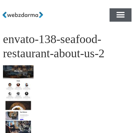
envato-138-seafood-
PŘEHLED ŠABLON ZDA
E-SHOP RYCHLE A ZDA
restaurant-about-us-2