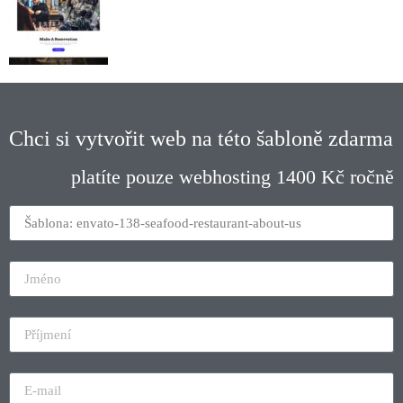
Chci si vytvořit web na této šabloně zdarma
platíte pouze webhosting 1400 Kč ročně