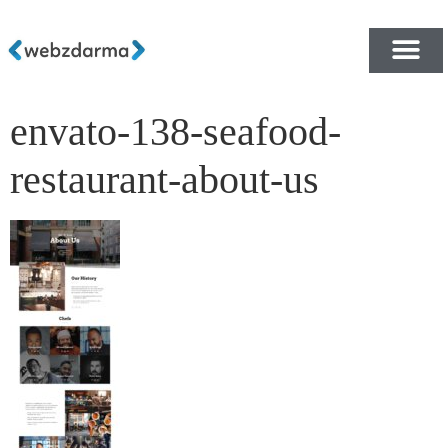
envato-138-seafood-
PŘEHLED ŠABLON ZDA
E-SHOP RYCHLE A ZDA
restaurant-about-us