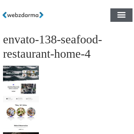
envato-138-seafood-
PŘEHLED ŠABLON ZDA
E-SHOP RYCHLE A ZDA
restaurant-home-4