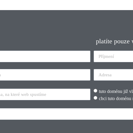
platíte pouze
tuto doménu již v
chci tuto doménu 