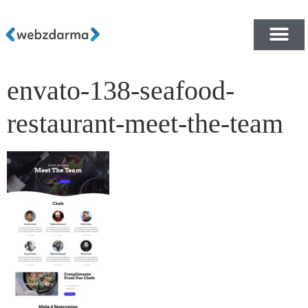
envato-138-seafood-
PŘEHLED ŠABLON ZDA
E-SHOP RYCHLE A ZDA
restaurant-meet-the-team