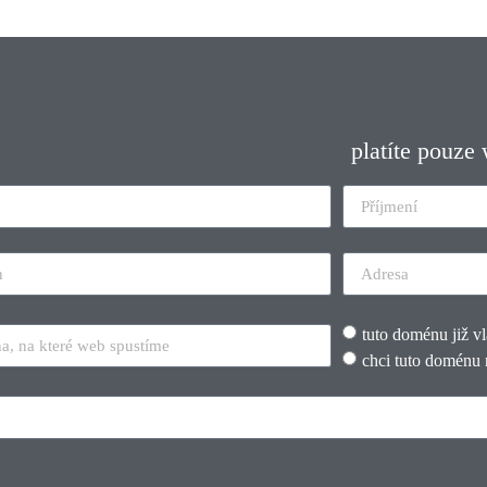
platíte pouze
tuto doménu již v
chci tuto doménu 