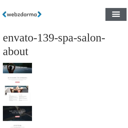
envato-139-spa-salon-
PŘEHLED ŠABLON ZDA
E-SHOP RYCHLE A ZDA
about