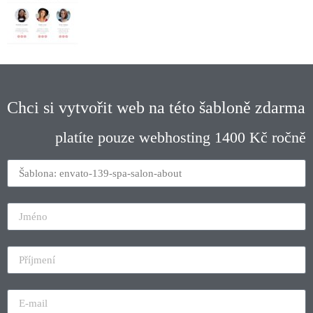
Chci si vytvořit web na této šabloně zdarma
platíte pouze webhosting 1400 Kč ročně