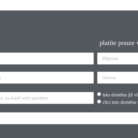
platíte pouze
tuto doménu již v
chci tuto doménu 