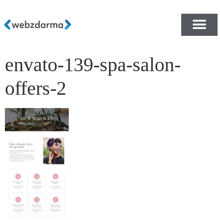
envato-139-spa-salon-
PŘEHLED ŠABLON ZDA
E-SHOP RYCHLE A ZDA
offers-2