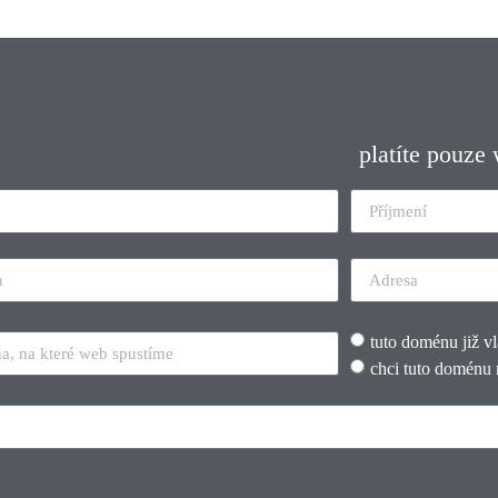
platíte pouze
tuto doménu již v
chci tuto doménu 