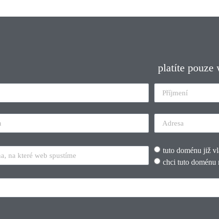
platíte pouze
tuto doménu již v
chci tuto doménu 