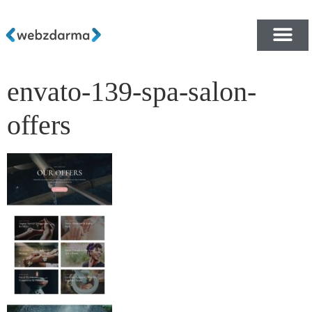
envato-139-spa-salon-
PŘEHLED ŠABLON ZDA
E-SHOP RYCHLE A ZDA
offers