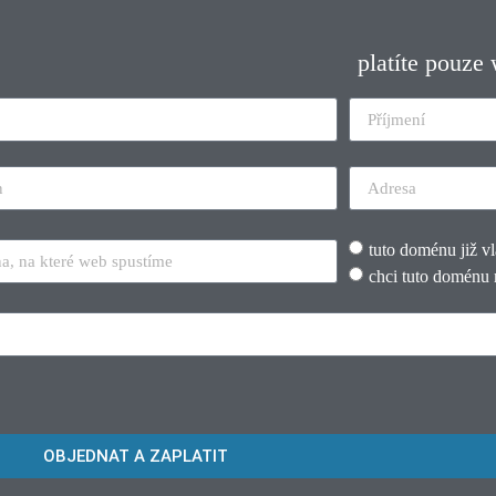
platíte pouze
tuto doménu již v
chci tuto doménu 
OBJEDNAT A ZAPLATIT