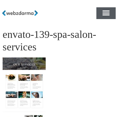
envato-139-spa-salon-
PŘEHLED ŠABLON ZDA
E-SHOP RYCHLE A ZDA
services