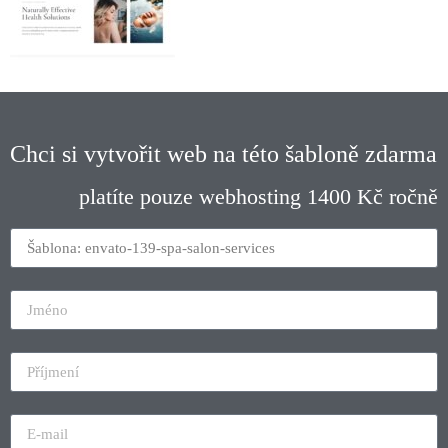
Chci si vytvořit web na této šabloně zdarma
platíte pouze webhosting 1400 Kč ročně