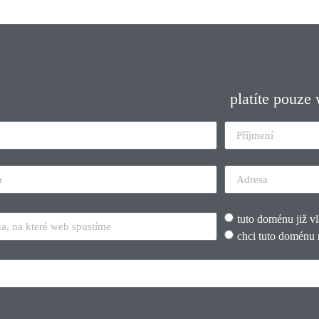
platíte pouze
tuto doménu již v
chci tuto doménu 