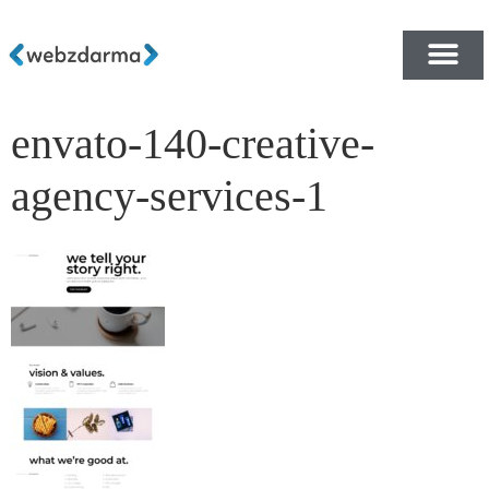
envato-140-creative-
PŘEHLED ŠABLON ZDA
E-SHOP RYCHLE A ZDA
agency-services-1