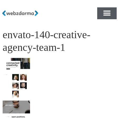
envato-140-creative-
PŘEHLED ŠABLON ZDA
E-SHOP RYCHLE A ZDA
agency-team-1