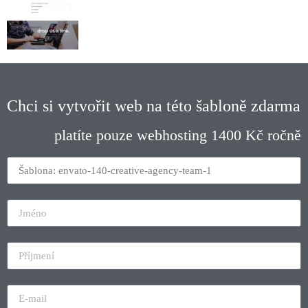
Chci si vytvořit web na této šabloně zdarma
platíte pouze webhosting 1400 Kč ročně