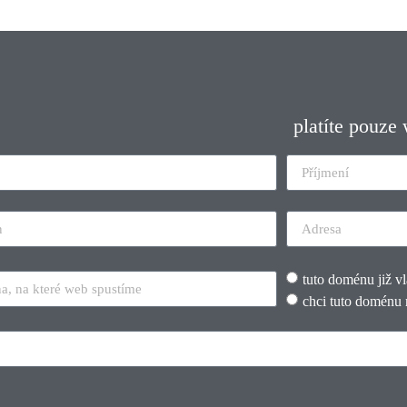
platíte pouze
tuto doménu již v
chci tuto doménu 