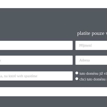
platíte pouze
tuto doménu již v
chci tuto doménu 