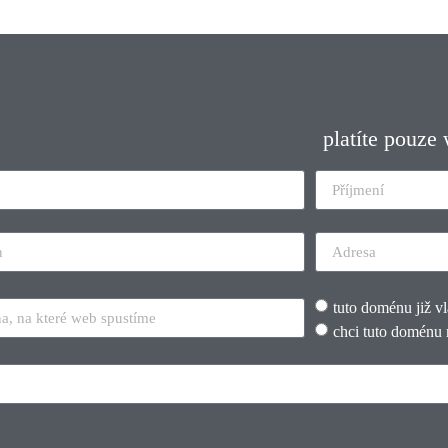
platíte pouze
tuto doménu již v
chci tuto doménu 