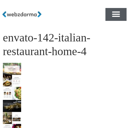
envato-142-italian-
PŘEHLED ŠABLON ZDA
E-SHOP RYCHLE A ZDA
restaurant-home-4