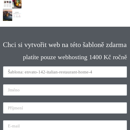
Chci si vytvořit web na této šabloně zdarma
platíte pouze webhosting 1400 Kč ročně