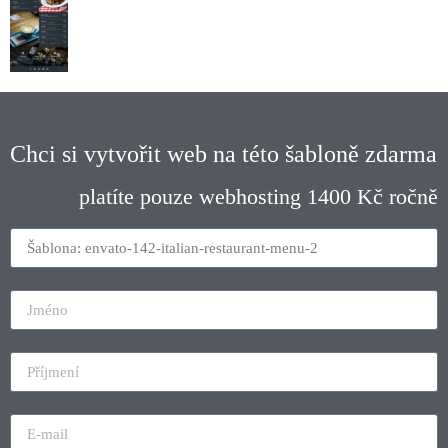
Chci si vytvořit web na této šabloně zdarma
platíte pouze webhosting 1400 Kč ročně