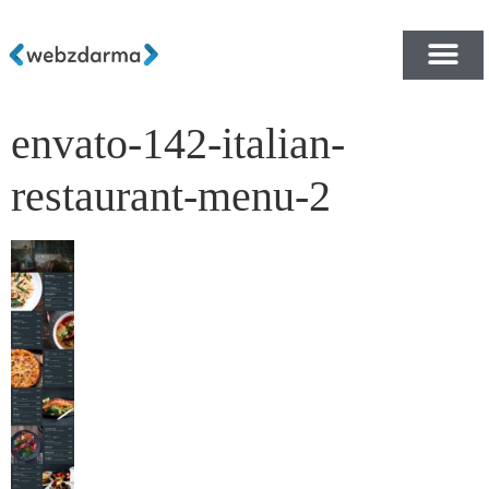
envato-142-italian-
PŘEHLED ŠABLON ZDA
E-SHOP RYCHLE A ZDA
restaurant-menu-2