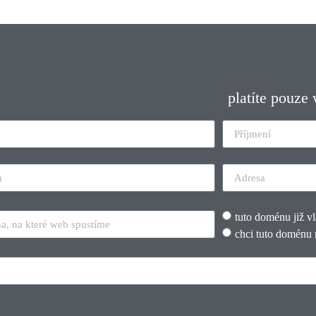
platíte pouze
tuto doménu již v
chci tuto doménu 