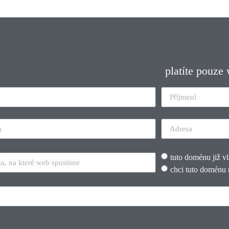
platíte pouze
tuto doménu již v
chci tuto doménu 