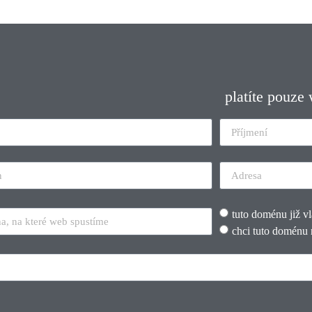
platíte pouze
tuto doménu již v
chci tuto doménu 