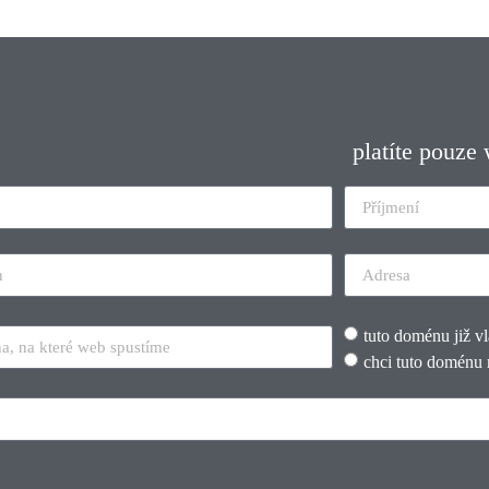
platíte pouze
tuto doménu již v
chci tuto doménu 