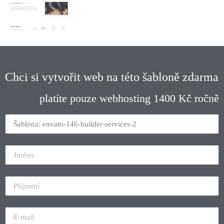
Chci si vytvořit web na této šabloně zdarma
platíte pouze webhosting 1400 Kč ročně