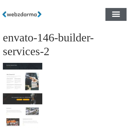
envato-146-builder-
PŘEHLED ŠABLON ZDA
E-SHOP RYCHLE A ZDA
services-2