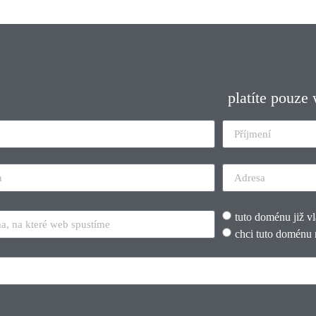
platíte pouze
tuto doménu již v
chci tuto doménu 