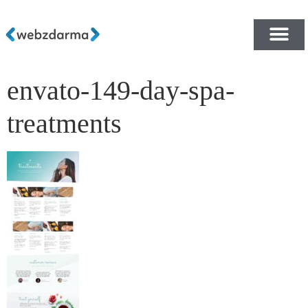
envato-149-day-spa-
PŘEHLED ŠABLON ZDA
E-SHOP RYCHLE A ZDA
treatments