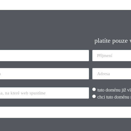
platíte pouze
tuto doménu již v
chci tuto doménu 