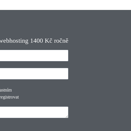
 webhosting 1400 Kč ročně
lastním
registrovat