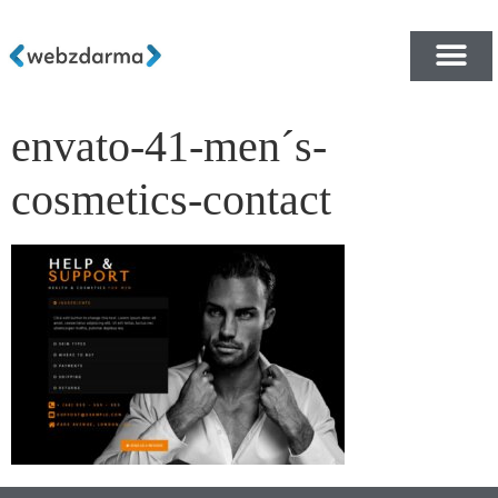
envato-41-men´s-
PŘEHLED ŠABLON ZDA
E-SHOP RYCHLE A ZDA
cosmetics-contact